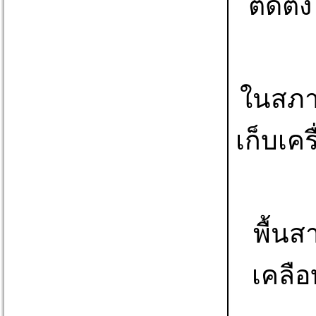
ติดตั
ในสภา
เก็บเค
พื้นส
เคลื