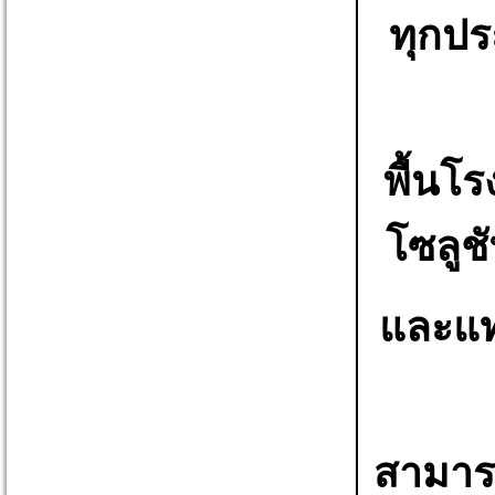
ทุกปร
พื้นโ
โซลูช
และแท
สามา