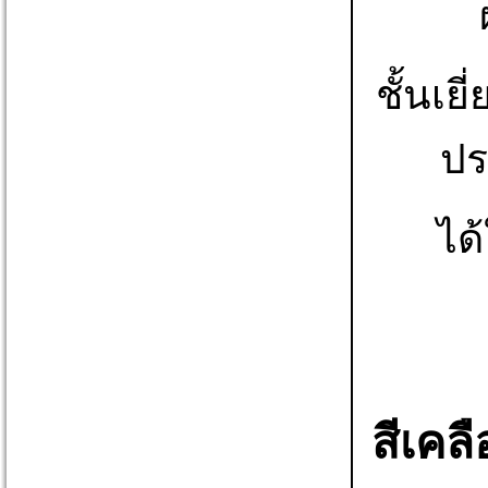
ชั้นเ
ปร
ได
สีเคล