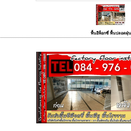
พื้นอีพ็อกซี่ พื้นปลอดฝุ่น