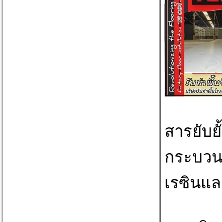
สารยับยั
กระบวนก
เรซินแล