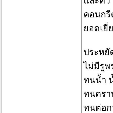
และควา
คอนกรีต
ยอดเยี่
ประหยัดเ
ไม่มีรู
ทนน้ำ น
ทนคราบ
ทนต่อกา