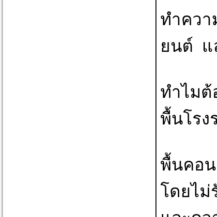
ทำความส
ยนต์  แ
ทำไมต้อ
พื้นโรง
พื้นคอน
โดยไม่ร