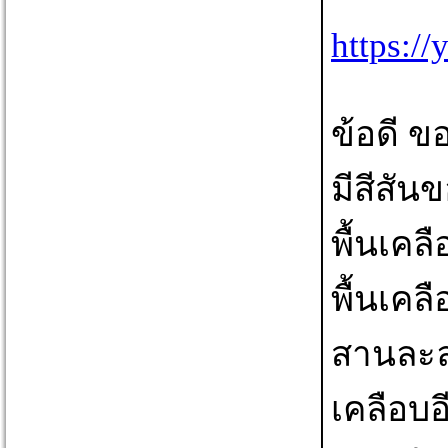
https:/
ข้อดี ข
มีสีสันข
พื้นเคล
พื้นเคล
สานละลา
เคลือบอ