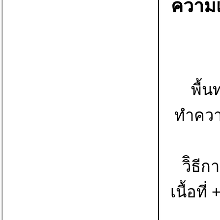
ความเ
พื้น
ทำความ
วิิธี
เนื้อท