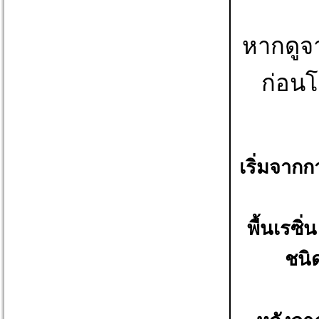
หากดูจา
ก่อนโ
เริ่มจากก
พื้นเรซิ่
ชนิ