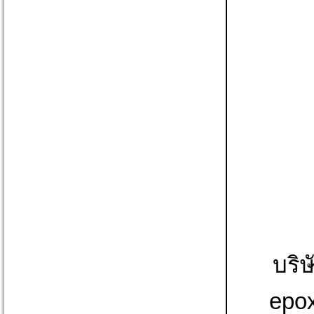
บริษ
epox