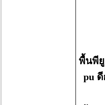
พื้นพี
pu ด