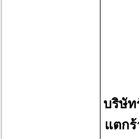
บริษั
แตกร้