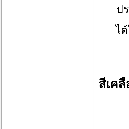
ปร
ได
สีเคล