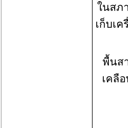
ในสภา
เก็บเค
พื้นส
เคลื