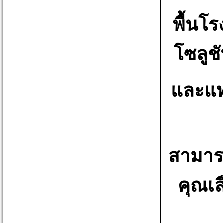
พื้นโ
โซลูช
และแท
สามา
คุณเล