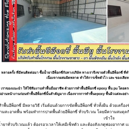
หลายครั้ง ที่มีคนติดต่อมา ซื้อน้ำยาอีพ็อกซี่กับทางบริษัท ทางเราจึงขายตัวพื้นอีพ็อกซี่ ที่ท
เนื่องจากผสมผิดพลาด ทำให้การเซ็ทตัวไว และ ของเสีย
เราของแนะนำ ให้ใช้ทีมงานทำพื้นมืออาชีพ ด้วยการทำพื้นอีพ็อกซี่ epoxy พื้น pu โดยต
อ่านหน้างานก่อนทำพื้นอีพ็อกซี่นั้นสำคัญมาก เนื่องจากการทำพื้นepoxy พื้นผิวแต่ละอย่าง แ
พื้นอีพ็อกซี่ มีหลายวิธี เริ่มต้อนด้วยการขัดพื้นอีพ็อกซี่ ทั่วทั้งผืน ด้วยเ
มสะอาดพื้น พร้อมทำการปาดพื้นด้วยอีพ็อกซี่ ทั่วบริเวณ โดยมีความสมดุลกั
เข้าใจ
น้ำยาทั่วบริเวณแล้ว ต้องรอวเวลาให้เคมีเซ็ทตัว และต้องสังเกตุฟองอากาศ และ