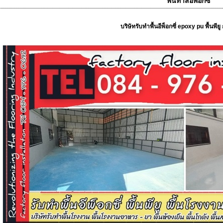
พื้นทาสีอีพ็อกซี่
บริษัทรับทำพื้นอีพ็อกซี่ epoxy pu พื้นพีย