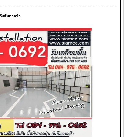
ู กันซึมดาดฟ้า