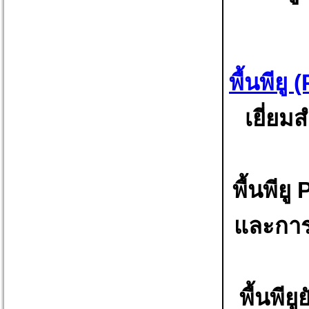
พื้นพีย
เยี่ย
พื้นพี
และการข
พื้นพีย