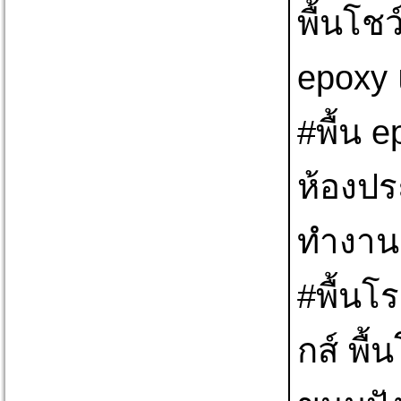
พื้นโชว
epoxy 
#พื้น e
ห้องปร
ทำงาน 
#พื้นโ
กส์ พื