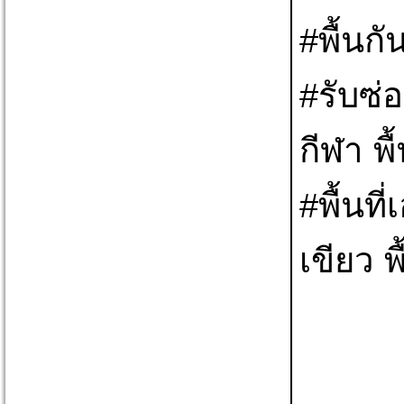
#พื้นกั
#รับซ่อ
กีฬา พ
#พื้นที
เขียว 