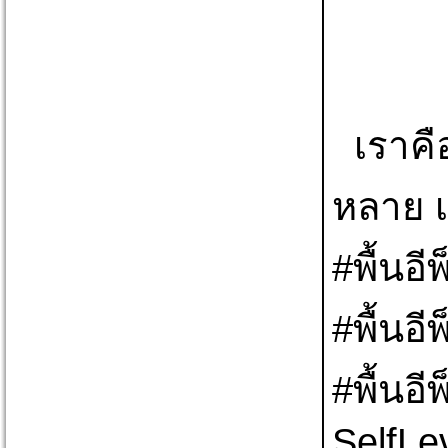
เราคือ
หลาย เ
#พื้นอี
#พื้นอี
#พื้นอ
SelfLev