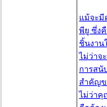
แม้จะมี
พียู ซึ
ชิ้นงา
ไม่ว่าจ
การสนับ
สำคัญข
ไม่ว่าค