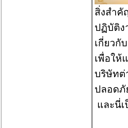
สิ่งสำค
ปฏิบัติ
เกี่ยวกั
เพื่อใ
บริษัทต
ปลอดภั
และนี่เ