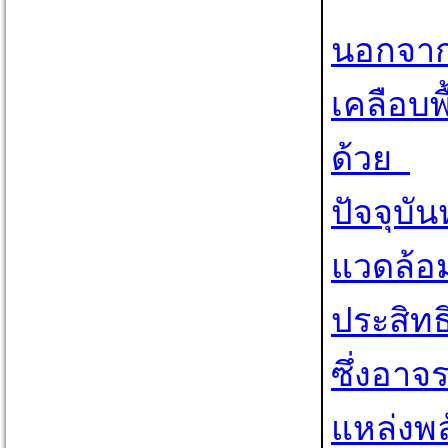
นอกจาก
เคลือบพ
ด้วย
ปัจจุบั
แวดล้อม
ประสิท
ซึ่งอาจ
แหล่งพล