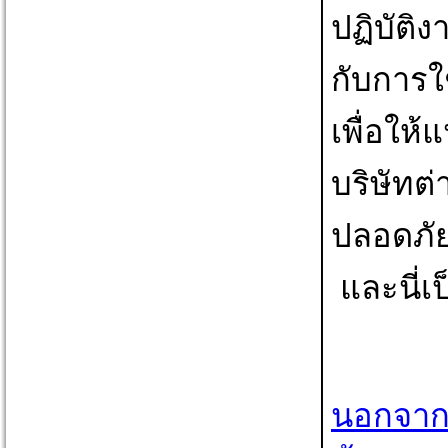
ปฏิบัติง
กับการใช
เพื่อใ
บริษัทต
ปลอดภั
และนี่เป
นอกจากค